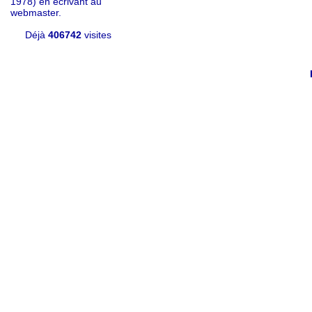
1978) en écrivant au
webmaster.
Déjà
406742
visites