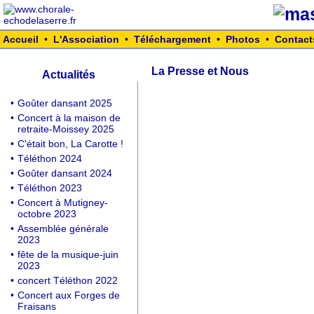
Accueil
•
L'Association
•
Téléchargement
•
Photos
•
Contact
La Presse et Nous
Actualités
•
Goûter dansant 2025
•
Concert à la maison de
retraite-Moissey 2025
•
C'était bon, La Carotte !
•
Téléthon 2024
•
Goûter dansant 2024
•
Téléthon 2023
•
Concert à Mutigney-
octobre 2023
•
Assemblée générale
2023
•
fête de la musique-juin
2023
•
concert Téléthon 2022
•
Concert aux Forges de
Fraisans