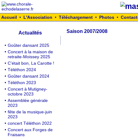
Accueil
•
L'Association
•
Téléchargement
•
Photos
•
Contact
Saison 2007/2008
Actualités
•
Goûter dansant 2025
•
Concert à la maison de
retraite-Moissey 2025
•
C'était bon, La Carotte !
•
Téléthon 2024
•
Goûter dansant 2024
•
Téléthon 2023
•
Concert à Mutigney-
octobre 2023
•
Assemblée générale
2023
•
fête de la musique-juin
2023
•
concert Téléthon 2022
•
Concert aux Forges de
Fraisans