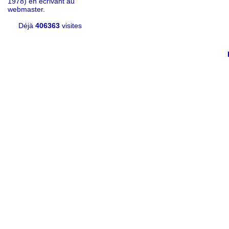
1978) en écrivant au
webmaster.
Déjà
406363
visites