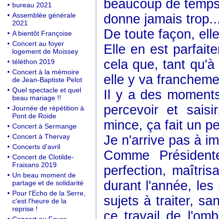
beaucoup de temps 
•
bureau 2021
•
Assemblée générale
donne jamais trop..
2021
De toute façon, elle
•
A bientôt Françoise
•
Concert au foyer
Elle en est parfait
logement de Moissey
cela que, tant qu'à
•
téléthon 2019
•
Concert à la mémoire
elle y va franchemen
de Jean-Baptiste Pelot
•
Quel spectacle et quel
Il y a des moments 
beau mariage !!
percevoir et sais
•
Journée de répétition à
Pont de Roide
mince, ça fait un p
•
Concert à Sermange
•
Concert à Thervay
Je n'arrive pas à im
•
Concerts d'avril
Comme Présidente
•
Concert de Clotilde-
Fraisans 2019
perfection, maîtris
•
Un beau moment de
durant l'année, les
partage et de solidarité
•
Pour l'Echo de la Serre,
sujets à traiter, san
c'est l'heure de la
reprise !
ce travail de l'om