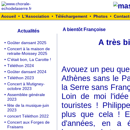
Accueil
•
L'Association
•
Téléchargement
•
Photos
•
Contact
A bientôt Françoise
Actualités
A très b
•
Goûter dansant 2025
•
Concert à la maison de
retraite-Moissey 2025
•
C'était bon, La Carotte !
•
Téléthon 2024
Avouez un peu que ça
•
Goûter dansant 2024
Athènes sans le Par
•
Téléthon 2023
•
Concert à Mutigney-
la Serre sans Franç
octobre 2023
Loin de moi l'idé
•
Assemblée générale
2023
touristes ! Philipp
•
fête de la musique-juin
2023
plus que cela ! E
•
concert Téléthon 2022
d'années, en a 
•
Concert aux Forges de
Fraisans