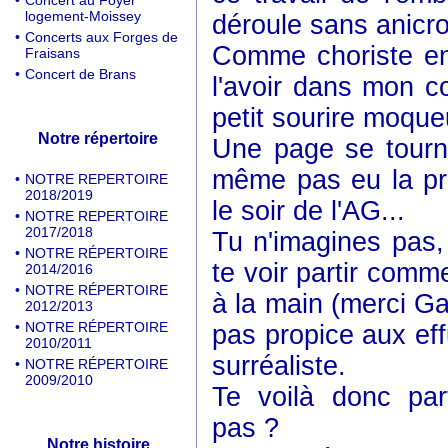
•
Concert au Foyer
logement-Moissey
déroule sans anicr
•
Concerts aux Forges de
Comme choriste ens
Fraisans
•
Concert de Brans
l'avoir dans mon co
petit sourire moque
Notre répertoire
Une page se tourne
même pas eu la pré
•
NOTRE REPERTOIRE
2018/2019
le soir de l'AG...
•
NOTRE REPERTOIRE
2017/2018
Tu n'imagines pas,
•
NOTRE RÉPERTOIRE
te voir partir comme
2014/2016
•
NOTRE RÉPERTOIRE
à la main (merci Ga
2012/2013
•
NOTRE RÉPERTOIRE
pas propice aux effu
2010/2011
surréaliste.
•
NOTRE RÉPERTOIRE
2009/2010
Te voilà donc part
pas ?
Notre histoire