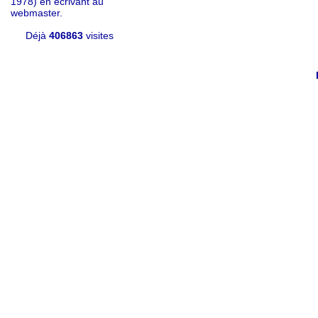
1978) en écrivant au
webmaster.
Déjà
406863
visites