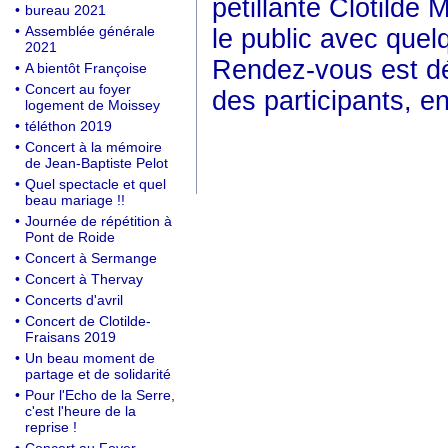
pétillante Clotild
•
bureau 2021
•
Assemblée générale
le public avec quel
2021
Rendez-vous est dé
•
A bientôt Françoise
•
Concert au foyer
des participants, e
logement de Moissey
•
téléthon 2019
•
Concert à la mémoire
de Jean-Baptiste Pelot
•
Quel spectacle et quel
beau mariage !!
•
Journée de répétition à
Pont de Roide
•
Concert à Sermange
•
Concert à Thervay
•
Concerts d'avril
•
Concert de Clotilde-
Fraisans 2019
•
Un beau moment de
partage et de solidarité
•
Pour l'Echo de la Serre,
c'est l'heure de la
reprise !