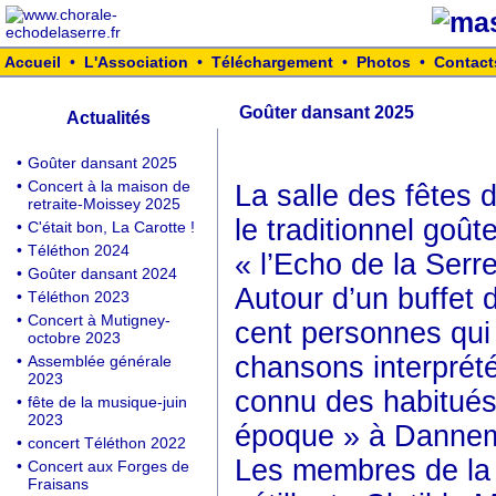
Accueil
•
L'Association
•
Téléchargement
•
Photos
•
Contact
Goûter dansant 2025
Actualités
•
Goûter dansant 2025
•
Concert à la maison de
La salle des fêtes 
retraite-Moissey 2025
le traditionnel goût
•
C'était bon, La Carotte !
•
Téléthon 2024
« l’Echo de la Serre
•
Goûter dansant 2024
Autour d’un buffet 
•
Téléthon 2023
•
Concert à Mutigney-
cent personnes qui 
octobre 2023
chansons interprété
•
Assemblée générale
2023
connu des habitués 
•
fête de la musique-juin
2023
époque » à Dannem
•
concert Téléthon 2022
Les membres de la c
•
Concert aux Forges de
Fraisans